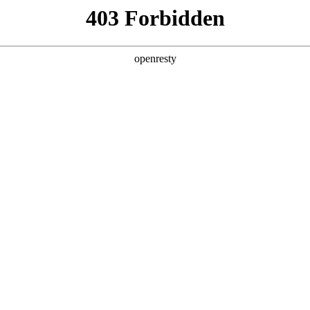
产品及服务
行业解决方案
合作伙伴
投资者关系
膺2025年度科技价值上市公司
2025 / 12 / 10
纪经济报道承办的南方财经论坛2025年会在广州成功举行。论坛期间，88
市公司”奖项。